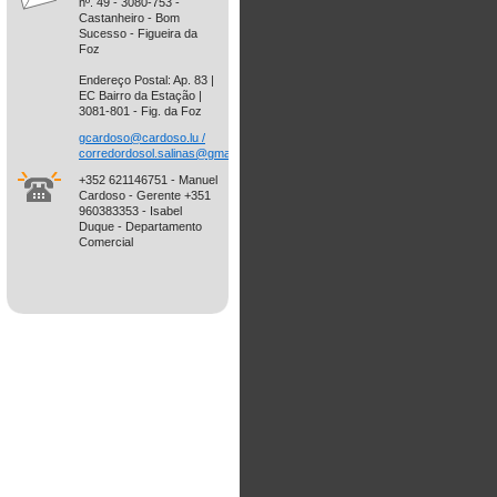
nº. 49 - 3080-753 -
Castanheiro - Bom
Sucesso - Figueira da
Foz
Endereço Postal: Ap. 83 |
EC Bairro da Estação |
3081-801 - Fig. da Foz
gcardoso@cardoso.lu /
corredordosol.salinas@gmail.com
+352 621146751 - Manuel
Cardoso - Gerente +351
960383353 - Isabel
Duque - Departamento
Comercial