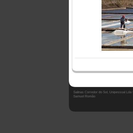
Salinas Corredor do Sol, Unipessoal Lda
Samuel Romão