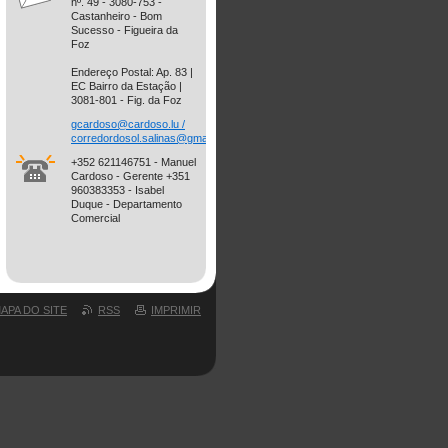
nº. 49 - 3080-753 -
Castanheiro - Bom
Sucesso - Figueira da
Foz
Endereço Postal: Ap. 83 |
EC Bairro da Estação |
3081-801 - Fig. da Foz
gcardoso@cardoso.lu /
corredordosol.salinas@gmail.com
+352 621146751 - Manuel
Cardoso - Gerente +351
960383353 - Isabel
Duque - Departamento
Comercial
APA DO SITE
RSS
IMPRIMIR